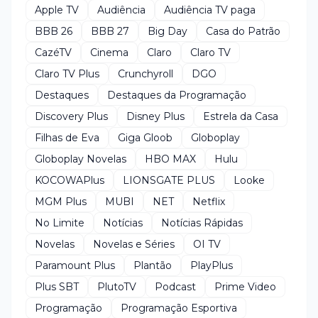
Apple TV
Audiência
Audiência TV paga
BBB 26
BBB 27
Big Day
Casa do Patrão
CazéTV
Cinema
Claro
Claro TV
Claro TV Plus
Crunchyroll
DGO
Destaques
Destaques da Programação
Discovery Plus
Disney Plus
Estrela da Casa
Filhas de Eva
Giga Gloob
Globoplay
Globoplay Novelas
HBO MAX
Hulu
KOCOWAPlus
LIONSGATE PLUS
Looke
MGM Plus
MUBI
NET
Netflix
No Limite
Notícias
Notícias Rápidas
Novelas
Novelas e Séries
OI TV
Paramount Plus
Plantão
PlayPlus
Plus SBT
PlutoTV
Podcast
Prime Video
Programação
Programação Esportiva