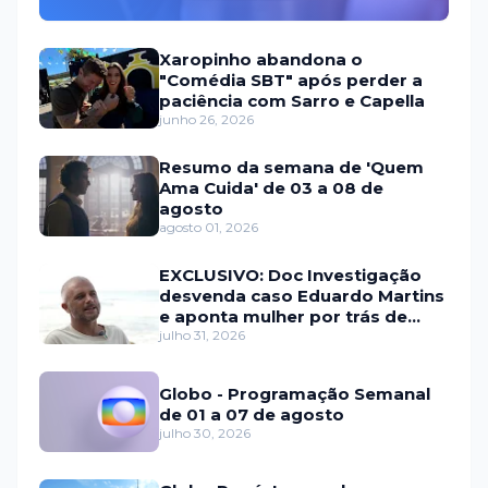
Xaropinho abandona o
"Comédia SBT" após perder a
paciência com Sarro e Capella
junho 26, 2026
Resumo da semana de 'Quem
Ama Cuida' de 03 a 08 de
agosto
agosto 01, 2026
EXCLUSIVO: Doc Investigação
desvenda caso Eduardo Martins
e aponta mulher por trás de
fraude internacional
julho 31, 2026
Globo - Programação Semanal
de 01 a 07 de agosto
julho 30, 2026