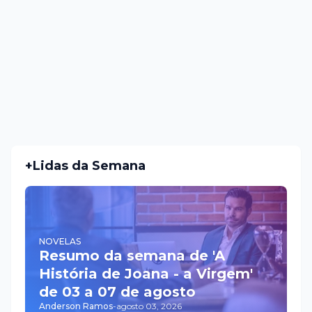
+Lidas da Semana
NOVELAS
Resumo da semana de 'A
História de Joana - a Virgem'
de 03 a 07 de agosto
Anderson Ramos
-
agosto 03, 2026