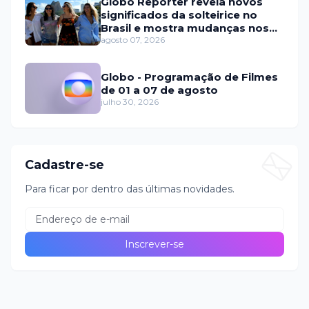
Globo Repórter revela novos
significados da solteirice no
Brasil e mostra mudanças nos
relacionamentos
agosto 07, 2026
Globo - Programação de Filmes
de 01 a 07 de agosto
julho 30, 2026
Cadastre-se
Para ficar por dentro das últimas novidades.