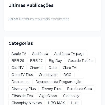
Últimas Publicações
Error:
Nenhum resultado encontrado
Categorias
Apple TV
Audiência
Audiência TV paga
BBB 26
BBB 27
Big Day
Casa do Patrão
CazéTV
Cinema
Claro
Claro TV
Claro TV Plus
Crunchyroll
DGO
Destaques
Destaques da Programação
Discovery Plus
Disney Plus
Estrela da Casa
Filhas de Eva
Giga Gloob
Globoplay
Globoplay Novelas
HBO MAX
Hulu