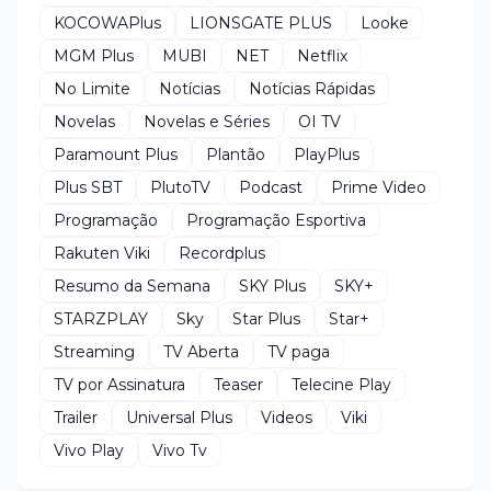
KOCOWAPlus
LIONSGATE PLUS
Looke
MGM Plus
MUBI
NET
Netflix
No Limite
Notícias
Notícias Rápidas
Novelas
Novelas e Séries
OI TV
Paramount Plus
Plantão
PlayPlus
Plus SBT
PlutoTV
Podcast
Prime Video
Programação
Programação Esportiva
Rakuten Viki
Recordplus
Resumo da Semana
SKY Plus
SKY+
STARZPLAY
Sky
Star Plus
Star+
Streaming
TV Aberta
TV paga
TV por Assinatura
Teaser
Telecine Play
Trailer
Universal Plus
Videos
Viki
Vivo Play
Vivo Tv