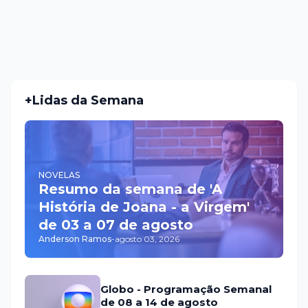
+Lidas da Semana
NOVELAS
Resumo da semana de 'A
História de Joana - a Virgem'
de 03 a 07 de agosto
Anderson Ramos
-
agosto 03, 2026
Globo - Programação Semanal
de 08 a 14 de agosto