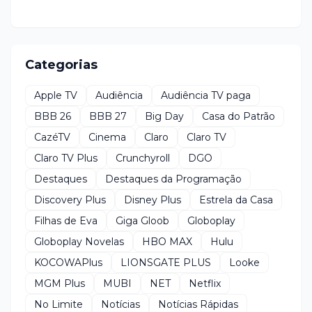
Categorias
Apple TV
Audiência
Audiência TV paga
BBB 26
BBB 27
Big Day
Casa do Patrão
CazéTV
Cinema
Claro
Claro TV
Claro TV Plus
Crunchyroll
DGO
Destaques
Destaques da Programação
Discovery Plus
Disney Plus
Estrela da Casa
Filhas de Eva
Giga Gloob
Globoplay
Globoplay Novelas
HBO MAX
Hulu
KOCOWAPlus
LIONSGATE PLUS
Looke
MGM Plus
MUBI
NET
Netflix
No Limite
Notícias
Notícias Rápidas