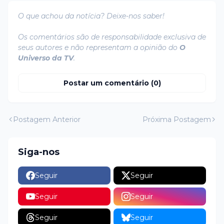
O que achou da notícia? Deixe-nos saber!
Os comentários são de responsabilidade exclusiva de
seus autores e não representam a opinião do
O
Universo da TV
.
Postar um comentário (0)
Postagem Anterior
Próxima Postagem
Siga-nos
Seguir
Seguir
Seguir
Seguir
Seguir
Seguir