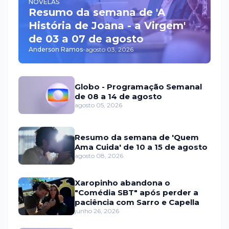
NOVELAS
Resumo da semana de 'A
História de Joana - a Virgem'
de 03 a 07 de agosto
Anderson Ramos
-
agosto 03, 2026
Globo - Programação Semanal
de 08 a 14 de agosto
agosto 05, 2026
Resumo da semana de 'Quem
Ama Cuida' de 10 a 15 de agosto
agosto 08, 2026
Xaropinho abandona o
"Comédia SBT" após perder a
paciência com Sarro e Capella
junho 26, 2026