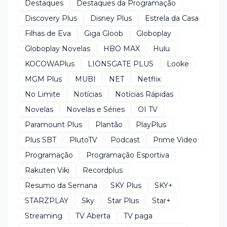
Destaques
Destaques da Programação
Discovery Plus
Disney Plus
Estrela da Casa
Filhas de Eva
Giga Gloob
Globoplay
Globoplay Novelas
HBO MAX
Hulu
KOCOWAPlus
LIONSGATE PLUS
Looke
MGM Plus
MUBI
NET
Netflix
No Limite
Notícias
Notícias Rápidas
Novelas
Novelas e Séries
OI TV
Paramount Plus
Plantão
PlayPlus
Plus SBT
PlutoTV
Podcast
Prime Video
Programação
Programação Esportiva
Rakuten Viki
Recordplus
Resumo da Semana
SKY Plus
SKY+
STARZPLAY
Sky
Star Plus
Star+
Streaming
TV Aberta
TV paga