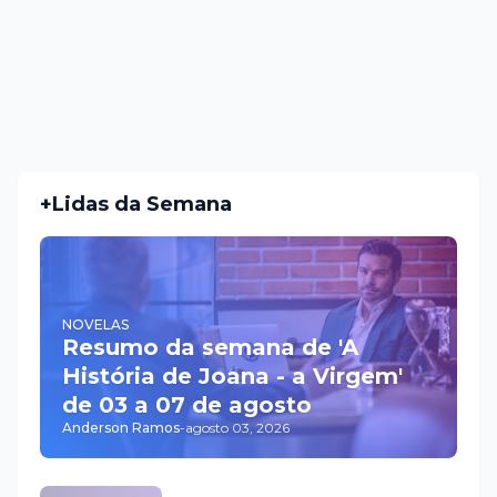
+Lidas da Semana
NOVELAS
Resumo da semana de 'A
História de Joana - a Virgem'
de 03 a 07 de agosto
Anderson Ramos
-
agosto 03, 2026