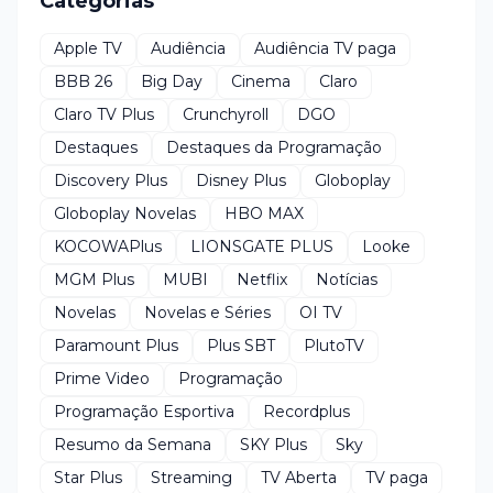
Categorias
Apple TV
Audiência
Audiência TV paga
BBB 26
Big Day
Cinema
Claro
Claro TV Plus
Crunchyroll
DGO
Destaques
Destaques da Programação
Discovery Plus
Disney Plus
Globoplay
Globoplay Novelas
HBO MAX
KOCOWAPlus
LIONSGATE PLUS
Looke
MGM Plus
MUBI
Netflix
Notícias
Novelas
Novelas e Séries
OI TV
Paramount Plus
Plus SBT
PlutoTV
Prime Video
Programação
Programação Esportiva
Recordplus
Resumo da Semana
SKY Plus
Sky
Star Plus
Streaming
TV Aberta
TV paga