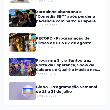
fraude internacional
julho 31, 2026
Xaropinho abandona o
"Comédia SBT" após perder a
paciência com Sarro e Capella
junho 26, 2026
RECORD - Programação de
Filmes de 01 a 02 de agosto
julho 31, 2026
Programa Silvio Santos traz
Porta da Esperança, Show de
Calouros e Qual é a Música neste
domingo (2)
agosto 01, 2026
Globo - Programação Semanal
de 25 a 31 de julho
julho 22, 2026