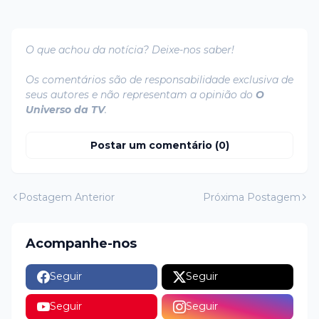
O que achou da notícia? Deixe-nos saber!
Os comentários são de responsabilidade exclusiva de
seus autores e não representam a opinião do
O
Universo da TV
.
Postar um comentário (0)
Postagem Anterior
Próxima Postagem
Acompanhe-nos
Seguir
Seguir
Seguir
Seguir