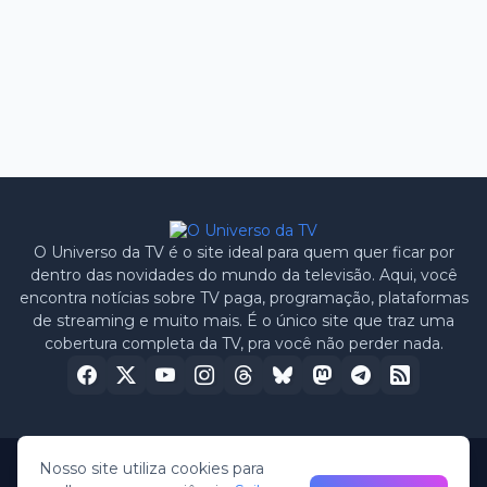
O Universo da TV é o site ideal para quem quer ficar por
dentro das novidades do mundo da televisão. Aqui, você
encontra notícias sobre TV paga, programação, plataformas
de streaming e muito mais. É o único site que traz uma
cobertura completa da TV, pra você não perder nada.
Nosso site utiliza cookies para
Home
Sobre nós
Política de Privacidade
Contato