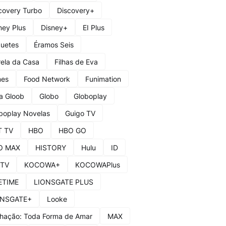
covery Turbo
Discovery+
ney Plus
Disney+
EI Plus
uetes
Éramos Seis
rela da Casa
Filhas de Eva
mes
Food Network
Funimation
a Gloob
Globo
Globoplay
boplay Novelas
Guigo TV
T TV
HBO
HBO GO
O MAX
HISTORY
Hulu
ID
 TV
KOCOWA+
KOCOWAPlus
ETIME
LIONSGATE PLUS
ONSGATE+
Looke
hação: Toda Forma de Amar
MAX