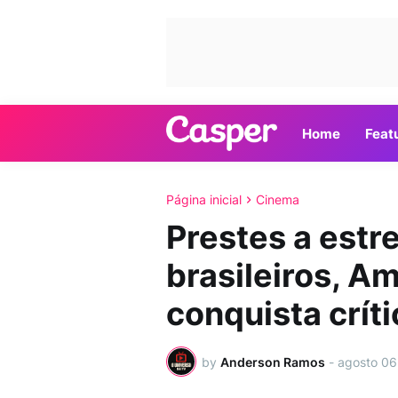
Home
Feat
Página inicial
Cinema
Prestes a estr
brasileiros, A
conquista críti
by
Anderson Ramos
-
agosto 06