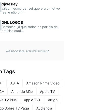
djwesley
valeu mesmo!pensei que era o motivo
real e não o f...
DNL LOGOS
Correção, já que todos os portais de
notícias estã...
Responsive Advertisement
n Tags
BT
ABTA
Amazon Prime Video
C+
Amor de Mãe
Apple TV
le TV Plus
Apple TV+
Artigo
igo Sobre TV Paga
Audiência