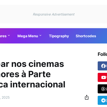
Responsive Advertisement
ures
Mega Menu
Tipography
Shortcodes
Fol
ear nos cinemas
mores à Parte
ca internacional
S
, 2025
S