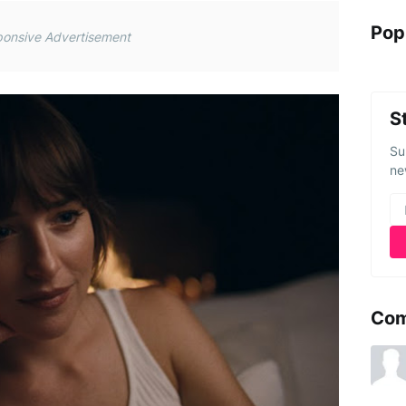
Pop
onsive Advertisement
S
Su
ne
Co