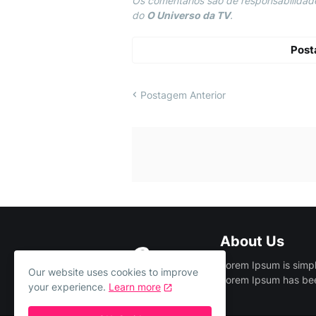
Os comentários são de responsabilidade
do
O Universo da TV
.
Post
Postagem Anterior
About Us
Lorem Ipsum is simpl
Our website uses cookies to improve
Lorem Ipsum has been
your experience.
Learn more