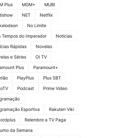
M Plus
MGM+
MUBI
tishow
NET
Netflix
kelodeon
No Limite
 Tempos do Imperador
Notícias
ícias Rápidas
Novelas
elas e Séries
OI TV
amount Plus
Paramount+
ntão
PlayPlus
Plus SBT
toTV
Podcast
Prime Video
gramação
gramação Esportiva
Rakuten Viki
ordplus
Relembre a TV Paga
sumo da Semana