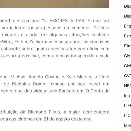
Dis
Dis
ammond destaca que ''é AMORES À PARTE que vai
Enq
 verdadeiros pesos-pesados da comédia. O filme
minutos e ainda traz algumas situações bastante
Est
ieWire, Esther Zuckerman concluiu que ''os cineastas
Fil
 cativante sobre quatro pessoas tentando lidar com
s absurda possível, com um caos inesperado a cada
Gig
Glo
GV
ona, Michael Angelo Covino e Kyle Marvin, o filme
o de Nicholas Braun, famoso por seu papel em
HB
gbenle, que deu vida a Luke Bankole em ‘O Conto da
Ion
LIF
ribuição da Diamond Films, a maior distribuidora
LI
hega aos cinemas em 21 de agosto deste ano.
Mal