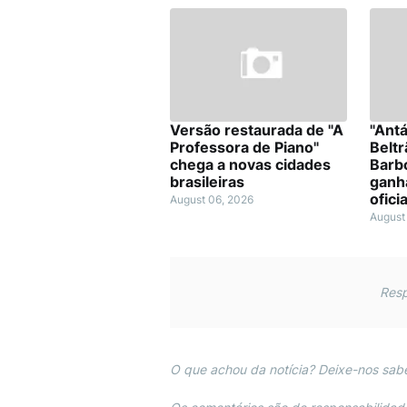
Versão restaurada de "A
"Antá
Professora de Piano"
Beltr
chega a novas cidades
Barbo
brasileiras
ganha
ofici
August 06, 2026
August
Resp
O que achou da notícia? Deixe-nos sabe