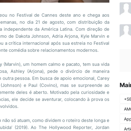
treou no Festival de Cannes deste ano e chega aos
semanas, no dia 21 de agosto, com distribuição da
ra independente da América Latina. Com direção de
mo de Dakota Johnson, Adria Arjona, Kyle Marvin e
u a crítica internacional após sua estreia no Festival
ente comédia sobre relacionamentos modernos.
 (Marvin), um homem calmo e pacato, tem sua vida
sa, Ashley (Arjona), pede o divórcio de maneira
om outra pessoa. Em busca de apoio emocional, Carey
Mai
 (Johnson) e Paul (Covino), mas se surpreende ao
mente deles é aberto. Motivado pela curiosidade e
+S
cias, ele decide se aventurar, colocando à prova os
volvidos.
AM
App
n não só atuam, como dividem o roteiro deste longa e
Subida’ (2019). Ao The Hollywood Reporter, Jordan
Art