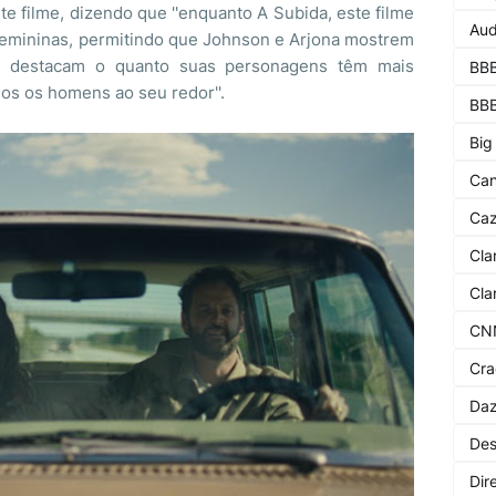
te filme, dizendo que ''enquanto A Subida, este filme
Aud
emininas, permitindo que Johnson e Arjona mostrem
e destacam o quanto suas personagens têm mais
BBB
os os homens ao seu redor''.
BB
Big
Can
Ca
Cla
Cla
CNN
Cra
Da
Des
Dir