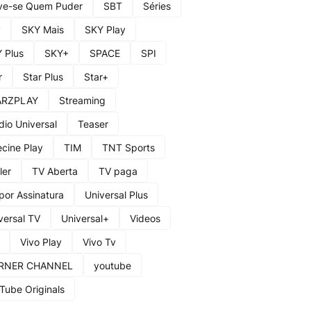
ve-se Quem Puder
SBT
Séries
y
SKY Mais
SKY Play
 Plus
SKY+
SPACE
SPI
r
Star Plus
Star+
ARZPLAY
Streaming
dio Universal
Teaser
ecine Play
TIM
TNT Sports
ler
TV Aberta
TV paga
por Assinatura
Universal Plus
versal TV
Universal+
Videos
Vivo Play
Vivo Tv
RNER CHANNEL
youtube
Tube Originals