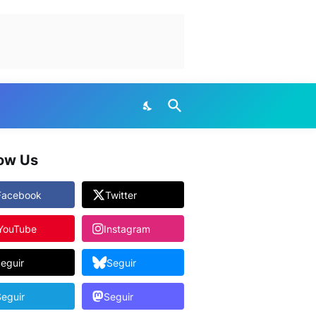
low Us
Facebook
Twitter
YouTube
Instagram
eguir
Seguir
eguir
Seguir