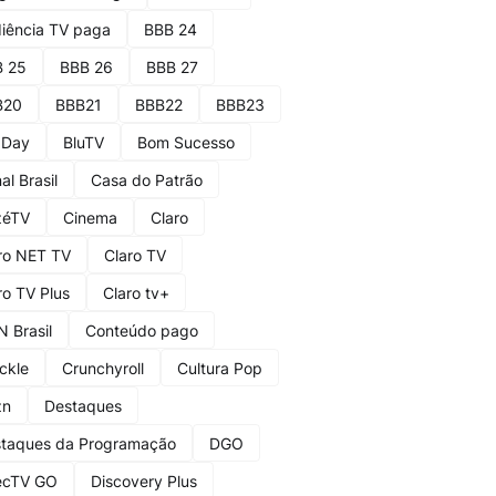
iência TV paga
BBB 24
 25
BBB 26
BBB 27
B20
BBB21
BBB22
BBB23
 Day
BluTV
Bom Sucesso
al Brasil
Casa do Patrão
zéTV
Cinema
Claro
ro NET TV
Claro TV
ro TV Plus
Claro tv+
 Brasil
Conteúdo pago
ckle
Crunchyroll
Cultura Pop
zn
Destaques
taques da Programação
DGO
ecTV GO
Discovery Plus